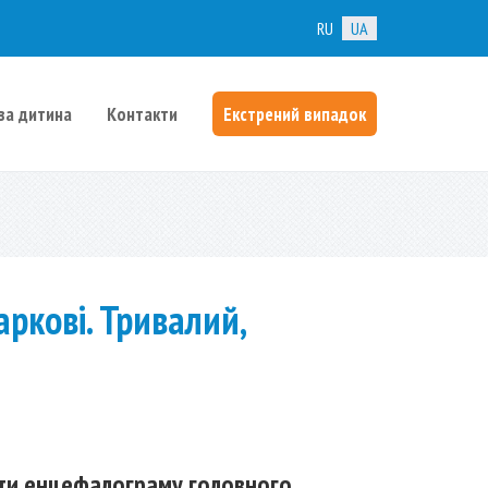
RU
UA
ва дитина
Контакти
Екстрений випадок
ркові. Тривалий,
ити енцефалограму головного