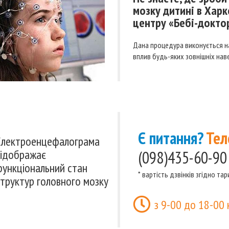
мозку дитині в Харк
центру «Бебі-докто
Дана процедура виконується н
вплив будь-яких зовнішніх наве
Є питання?
Тел
Електроенцефалограма
відображає
(098)435-60-90
функціональний стан
* вартість дзвінків згідно та
структур головного мозку
з 9-00 до 18-00 