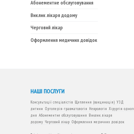
Абонементне обслуговування
Виклик лікаря додому
Черговий лікар
Оформлення медичних довідок
НАШІ ПОСЛУГИ
Консультації спеціалістів
Щеплення (вакцинація)
УЗД
дитини
Ортопедія-травматологія
Неврологія
Хірургія одног
дня
Абонементне обслуговування
Виклик лікаря
додому
Черговий лікар
Оформлення медичних довідок