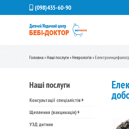
(098)435-60-90
Бебі-Доктор
Дитячий Медичний ц
Головна
»
Наші послуги
»
Неврологія
»
Електроенцефалогра
Елек
Наші послуги
доб
Консультації спеціалістів
Щеплення (вакцинація)
УЗД дитини