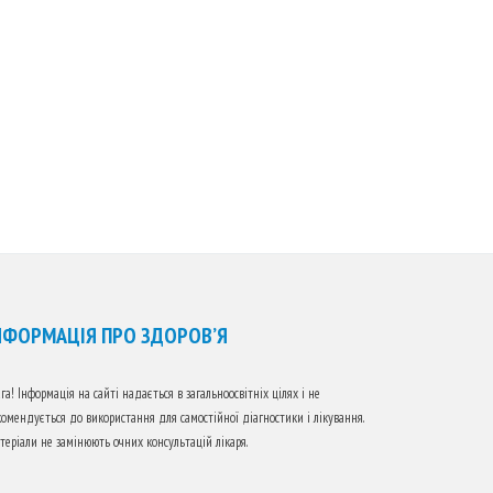
НФОРМАЦІЯ ПРО ЗДОРОВ’Я
га! Інформація на сайті надається в загальноосвітніх цілях і не
комендується до використання для самостійної діагностики і лікування.
терiали не замінюють очних консультацій лікаря.