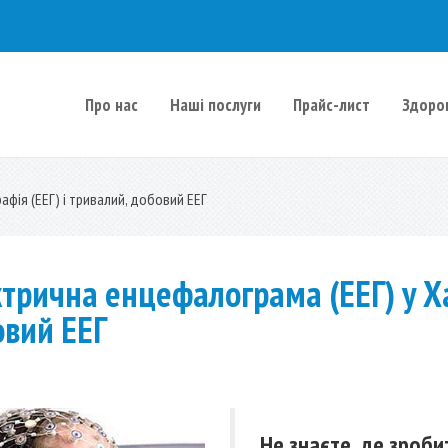
Про нас
Наші послуги
Прайс-лист
Здоро
ентр
фія (ЕЕГ) і тривалий, добовий ЕЕГ
трична енцефалограма (ЕЕГ) у Ха
овий ЕЕГ
Не знаєте, де зроб